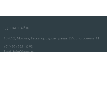
ГДЕ НАС НАЙТИ
109052, Москва, Нижегородская улица, 29-33, строение 11
+7 (495) 292-10-93
Email: info@fargo.ru
ЗАКАЗАТЬ ЗВОНОК
О НАС
О нас
Сервис
Отзывы
Контакты
ИНФОРМАЦИЯ