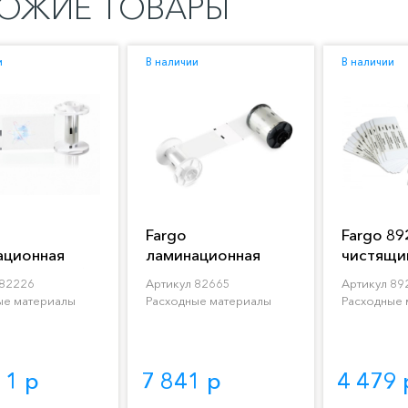
ОЖИЕ ТОВАРЫ
и
В наличии
В наличии
Fargo
Fargo 89
ационная
ламинационная
чистящи
Termotransfer
лента PolyGuard
Cleaning 
 82226
Артикул 82665
Артикул 89
minate 500
Overlaminate 250
ые материалы
Расходные материалы
Расходные 
атков
отпечатков
11 р
7 841 р
4 479 