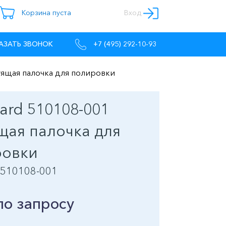
Корзина пуста
Вход
АЗАТЬ ЗВОНОК
+7 (495) 292-10-93
тящая палочка для полировки
ard 510108-001
щая палочка для
ровки
 510108-001
по запросу