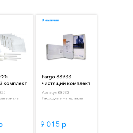
В наличии
225
Fargo 88933
й комплект
чистящий комплект
Kit
Cleaning Kit
225
Артикул 88933
материалы
Расходные материалы
р
9 015 р