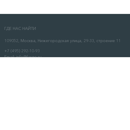
ГДЕ НАС НАЙТИ
109052, Москва, Нижегородская улица, 29-33, строение 11
+7 (495) 292-10-93
Email: info@fargo.ru
ЗАКАЗАТЬ ЗВОНОК
О НАС
О нас
Сервис
Отзывы
Контакты
ИНФОРМАЦИЯ