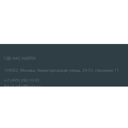
ГДЕ НАС НАЙТИ
109052, Москва, Нижегородская улица, 29-33, строение 11
+7 (495) 292-10-93
Email: info@fargo.ru
ЗАКАЗАТЬ ЗВОНОК
О НАС
О нас
Сервис