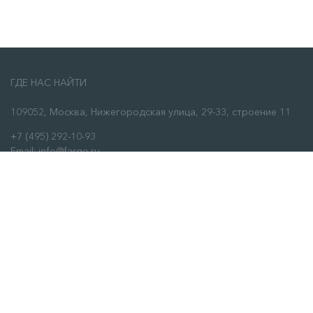
ГДЕ НАС НАЙТИ
109052, Москва, Нижегородская улица, 29-33, строение 11
+7 (495) 292-10-93
Email: info@fargo.ru
ЗАКАЗАТЬ ЗВОНОК
О НАС
О нас
Сервис
Отзывы
Контакты
ИНФОРМАЦИЯ