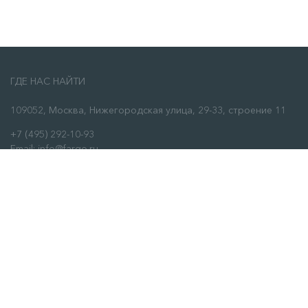
ГДЕ НАС НАЙТИ
109052, Москва, Нижегородская улица, 29-33, строение 11
+7 (495) 292-10-93
Email: info@fargo.ru
ЗАКАЗАТЬ ЗВОНОК
О НАС
О нас
Сервис
Отзывы
Контакты
ИНФОРМАЦИЯ