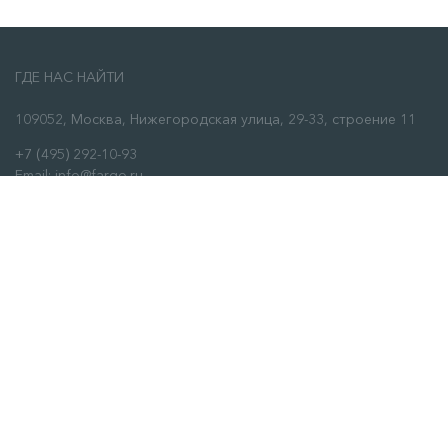
ГДЕ НАС НАЙТИ
109052, Москва, Нижегородская улица, 29-33, строение 11
+7 (495) 292-10-93
Email: info@fargo.ru
ЗАКАЗАТЬ ЗВОНОК
О НАС
О нас
Сервис
Отзывы
Контакты
ИНФОРМАЦИЯ
Условия оплаты