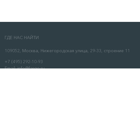
ГДЕ НАС НАЙТИ
109052, Москва, Нижегородская улица, 29-33, строение 11
+7 (495) 292-10-93
Email: info@fargo.ru
ЗАКАЗАТЬ ЗВОНОК
О НАС
О нас
Сервис
Отзывы
Контакты
ИНФОРМАЦИЯ