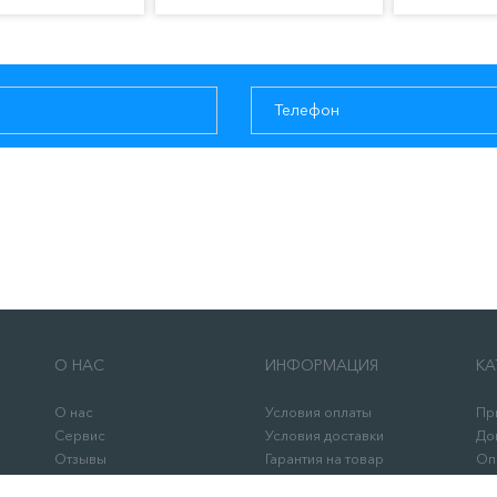
О НАС
ИНФОРМАЦИЯ
КА
О нас
Условия оплаты
Пр
Сервис
Условия доставки
До
Отзывы
Гарантия на товар
Оп
Контакты
Возврат товара
Ра