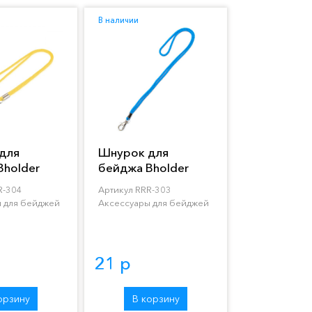
В наличии
для
Шнурок для
Bholder
бейджа Bholder
RRR-303
R-304
Артикул RRR-303
 для бейджей
Аксессуары для бейджей
21 р
орзину
В корзину