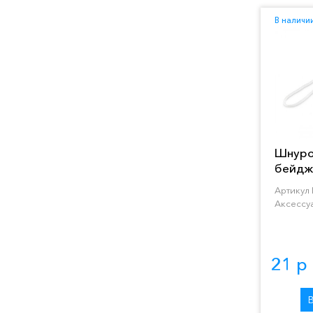
В наличи
Шнуро
бейдж
RRR-3
Артикул
Аксессу
21 р