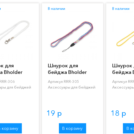
и
В наличии
В наличии
к для
Шнурок для
Шнурок 
а Bholder
бейджа Bholder
бейджа 
06
RRR-305
RRR-304
 RRR-306
Артикул RRR-305
Артикул RR
ары для бейджей
Аксессуары для бейджей
Аксессуары
19 р
18 р
В корзину
В корзину
В к